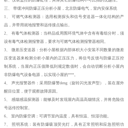
析、仪表监控的防爆处理，具体其它防爆结构不可比拟的优越性。
三、 带缓冲间防爆正压分析小屋，北京防爆电气，室内安保系统
1、 可燃气体检测器：选用检测探头和信号变送器一体化结构的产
品，并带用就地报警和远传接点输出。
2、 有毒气体检测器：当样品或周围环境气体中含有有毒组分时，须
设有毒气体检测报警器，要求与可燃气体检测报警器相同。
3、 微差压变送器：分析小屋根据内部体积大小安装不同数量的微差
压变送器来检测分析小屋内的正压压力，将信号反馈与防爆正压控
制系统，当屋内正压值降低到规定数值时，会自动切断分析小屋内
非防爆电气设备电源，以实现小屋的***。
4、 声光报警器件：采用防爆警deng（旋转闪光发声型），装在屋外
醒目位置，便于观察故障原因。
5、 感烟感温探测器：能够及时发现屋内高温高烟情况，并将危险信
号远传控制室。
6、 室内防爆空调：可调节室内温度，具有恒温、恒湿功能。
7、 照明系统：装有防爆吸顶荧光灯，具有正常照明和应急照明功