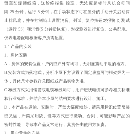
留至防爆接线箱，送给终端集 控室，无浓度超标时风机会每间
隔 25 分钟，运行 5 分钟，在手动状态下可在屋外的手动开关启动停
止排风扇，并在控制箱上设置消音、测试、复位按钮对报警 灯测试
（运行 5S）和消音(5 分钟后恢复)，对探测器进行复位。公共配电、
仪表电源配电根据客户所需配置。
1.4 产品的安装
1、房体安装
A．房体的安装位置：户内或户外有均可，无明显震动平坦的地方。
B.安装方式为落地式，分析小屋下方设置了固定底盘可与框架焊为一
体，具体尺寸参数详见图纸或产品实物为准。
C.布线方式采用钢管或电缆布线均可，用户进线电缆可参考相关标准
和行业标准，并结合本小屋的结构要求进行设计、施工。
D．本产品在运输、安装时，严禁大幅度倾斜，请采用标识位置吊装
或叉运，严禁采用撬、锤等方式进行搬动。否则，可能影响产品的
密封性能，导致本产品无常运行，其责任由使用方负责。
2、用户元件的安装