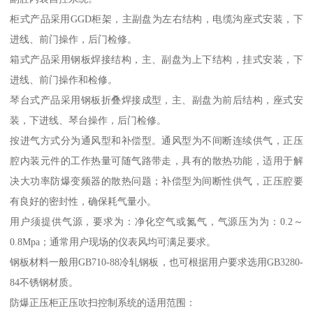
柜式产品采用GGD柜架，主副盘为左右结构，电缆沟座式安装，下
进线、前门操作，后门检修。
箱式产品采用钢板焊接结构，主、副盘为上下结构，挂式安装，下
进线、前门操作和检修。
琴台式产品采用钢板折叠焊接成型，主、副盘为前后结构，座式安
装，下进线、琴台操作，后门检修。
按进气方式分为通风型和补偿型。通风型为不间断连续供气，正压
腔内装元件的工作热量可随气路带走，具有的散热功能，适用于解
决大功率防爆变频器的散热问题；补偿型为间断性供气，正压腔要
有良好的密封性，确保耗气量小。
用户须提供气源，要求为：净化空气或氮气，气源压为为：0.2～
0.8Mpa；通常用户现场的仪表风均可满足要求。
钢板材料一般用GB710-88冷轧钢板，也可根据用户要求选用GB3280-
84不锈钢材质。
防爆正压柜正压吹扫控制系统的适用范围：