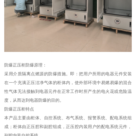
防爆正压柜防爆原理：
采用介质隔离点燃源的防爆措施。即：把用户所用的电器元件安装
在一个充满正压洁净气体的柜体内，使外部环境中易燃易爆的混合
性气体无法接触到电器元件在正常工作时所产生的电火花或危险温
度，从而达到电器防爆的目的。
防爆正压柜特点
本产品主要由柜体、自控系统、布气系统、报警系统、配电系统组
成；柜体由正压腔和副腔组成，正压腔内装用户的配电系统元件，
副腔内装自控系统。