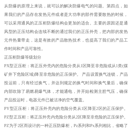
从防爆的原理上来说，就可以的解决防爆电气的问题。第四点，如
果我们的产品存在发热元件或者是大功率的部件需要散热的时候，
可以采用通风的正压柜防爆结构会更加的适合。主要的原因还是通
风型的正压结构会连续不断的通过我们的正压外壳，把内部的发热
元件热量带走，这是有效的产品散热技术，也提高了我们的产品工
作时间和产品可靠性。
正压柜防爆等级划分
PX型正压柜：将正压外壳内的危险分类从1区降至非危险或从1类(煤
矿井下危险区域)降至非危险的正压保护。 产品设置换气连锁，产品
投运前，只有经过换气，并达到规定的换气时间和换气量后，确保
内部吹除了易燃易爆气体，才能通电，并开始检测主腔气压，确保
产品投运时，电器元件已被洁净的空气覆盖。
PY型正压柜：将正压外壳内的危险分类从1区降至2区的正压保护。
PZ型正压柜：将正压外壳内危险分类从2区降至非危险的正压保护。
PZ为于2区而设计的一种正压防爆柜，Pz系列和Px系列相比，省略了