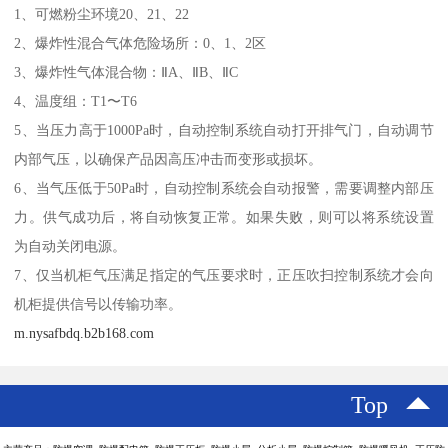
1、可燃粉尘环境20、21、22
2、爆炸性混合气体危险场所：0、1、2区
3、爆炸性气体混合物：ⅡA、ⅡB、ⅡC
4、温度组：T1〜T6
5、当压力高于1000Pa时，自动控制系统自动打开排气门，自动调节
内部气压，以确保产品因高压冲击而变形或损坏。
6、当气压低于50Pa时，自动控制系统会自动报警，需要调整内部压
力。供气成功后，将自动恢复正常。如果失败，则可以将系统设置
为自动关闭电源。
7、仅当机柜气压满足指定的气压要求时，正压吹扫控制系统才会向
机柜提供信号以传输功率。
m.nysafbdq.b2b168.com
Top