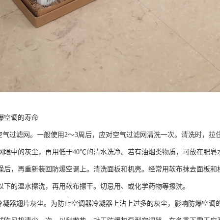
爆空调的寿命
洗空气过滤网。一般使用2～3周后，应对空气过滤网清洗一次。清洗时，
网眼中的灰尘，再用低于40℃的清水洗净。若有油烟类物质，可放在肥皂
燥后，再重新装回防爆空调上。清洗面板和机壳。经常用软布抹去面板和
℃以下的温水擦洗，再用软布擦干。切忌用、或化学药物等擦洗。
扫冷凝器翅片灰尘。为防止空调器冷凝器上沾上过多的灰尘，影响防爆空调