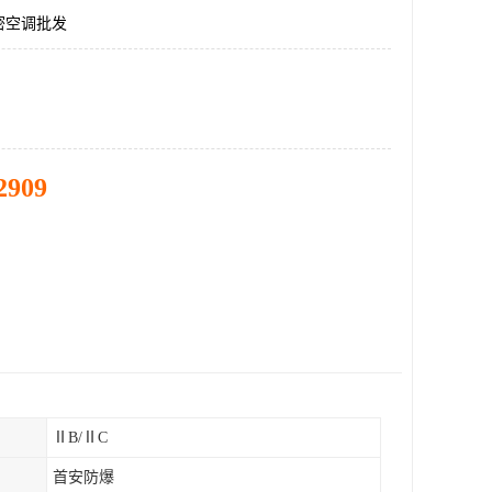
密空调批发
2909
ⅡB/ⅡC
首安防爆