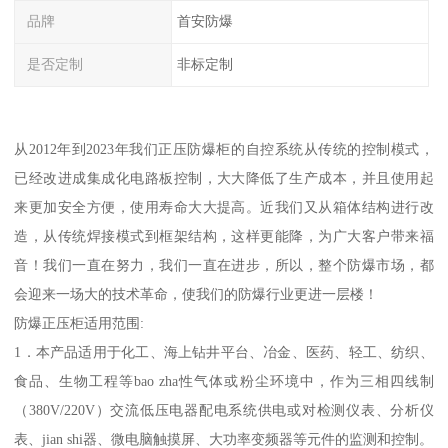
品牌
首安防爆
是否定制
非标定制
从2012年到2023年我们正压防爆柜的自控系统从传统的控制模式，
已经改进成集成化电路板控制，大大降低了生产成本，并且使用起
来更加安全方便，使用寿命大大提高。近我们又从箱体结构进行改
造，从传统焊接模式到框架结构，这样更能降，为广大客户带来福
音！我们一直在努力，我们一直在进步，所以，整个防爆市场，都
会迎来一场大的技术革命，使我们的防爆行业更进一层楼！
防爆正压柜适用范围:
1．本产品适用于化工、海上钻井平台、冶金、医药、轻工、纺织、
食品、生物工程等bao zha性气体或粉尘环境中，作为三相四线制
（380V/220V）交流低压电器配电系统供电或对检测仪表、分析仪
表、jian shi器、微电脑触摸屏、大功率变频器等元件的监测和控制。