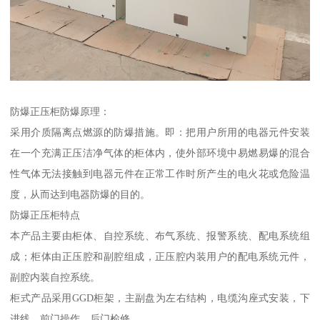
防爆正压柜防爆原理：
采用介质隔离点燃源的防爆措施。即：把用户所用的电器元件安装
在一个充满正压洁净气体的柜体内，使外部环境中易燃易爆的混合
性气体无法接触到电器元件在正常工作时所产生的电火花或危险温
度，从而达到电器防爆的目的。
防爆正压柜特点
本产品主要由柜体、自控系统、布气系统、报警系统、配电系统组
成；柜体由正压腔和副腔组成，正压腔内装用户的配电系统元件，
副腔内装自控系统。
柜式产品采用GGD柜架，主副盘为左右结构，电缆沟座式安装，下
进线、前门操作，后门检修。