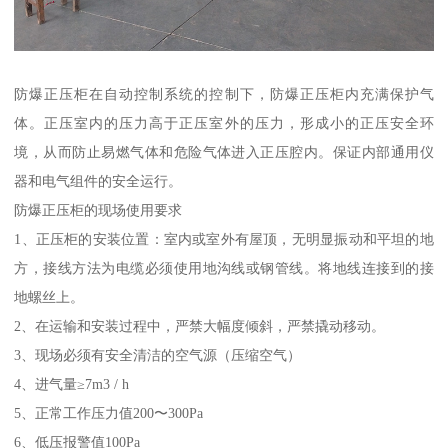
防爆正压柜在自动控制系统的控制下，防爆正压柜内充满保护气
体。正压室内的压力高于正压室外的压力，形成小的正压安全环
境，从而防止易燃气体和危险气体进入正压腔内。保证内部通用仪
器和电气组件的安全运行。
防爆正压柜的现场使用要求
1、正压柜的安装位置：室内或室外有屋顶，无明显振动和平坦的地
方，接线方法为电缆必须使用地沟线或钢管线。将地线连接到的接
地螺丝上。
2、在运输和安装过程中，严禁大幅度倾斜，严禁撬动移动。
3、现场必须有安全清洁的空气源（压缩空气）
4、进气量≥7m3 / h
5、正常工作压力值200〜300Pa
6、低压报警值100Pa