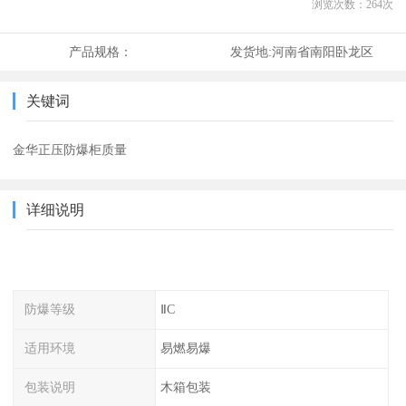
浏览次数：
264
次
产品规格：
发货地:
河南省南阳卧龙区
关键词
金华正压防爆柜质量
详细说明
防爆等级
ⅡC
适用环境
易燃易爆
包装说明
木箱包装