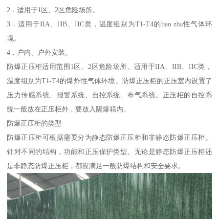
2．适用于1区、2区危险场所。
3．适用于IIA、IIB、IIC类，温度组别为T1-T4的bao zha性气体环
境。
4．户内、户外安装。
防爆正压柜适用范围1区、2区危险场所。适用于IIA、IIB、IIC类，
温度组别为T1-T4的爆炸性气体环境。防爆正压柜的正压室内设置了
压力传感系统、报警系统、自控系统、布气系统。正压柜的自控系
统一般放在正压柜外，要放入隔爆箱内。
防爆正压柜的类型
防爆正压柜可根据需要分为静态防爆正压柜和非静态防爆正压柜。
针对不同的结构，功能和正压保护类型。无论是静态防爆正压柜还
是非静态防爆正压柜，都应满足一般防爆结构和安全要求。