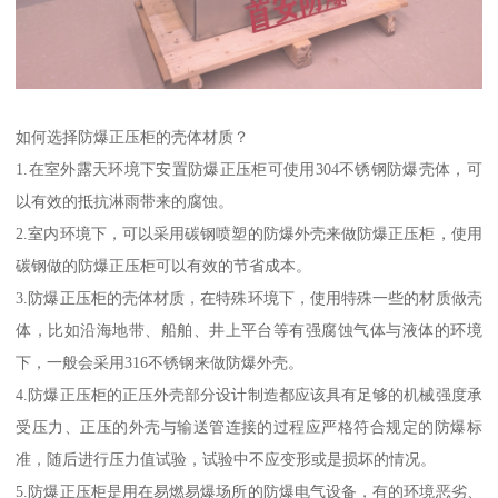
如何选择防爆正压柜的壳体材质？
1.在室外露天环境下安置防爆正压柜可使用304不锈钢防爆壳体，可
以有效的抵抗淋雨带来的腐蚀。
2.室内环境下，可以采用碳钢喷塑的防爆外壳来做防爆正压柜，使用
碳钢做的防爆正压柜可以有效的节省成本。
3.防爆正压柜的壳体材质，在特殊环境下，使用特殊一些的材质做壳
体，比如沿海地带、船舶、井上平台等有强腐蚀气体与液体的环境
下，一般会采用316不锈钢来做防爆外壳。
4.防爆正压柜的正压外壳部分设计制造都应该具有足够的机械强度承
受压力、正压的外壳与输送管连接的过程应严格符合规定的防爆标
准，随后进行压力值试验，试验中不应变形或是损坏的情况。
5.防爆正压柜是用在易燃易爆场所的防爆电气设备，有的环境恶劣、