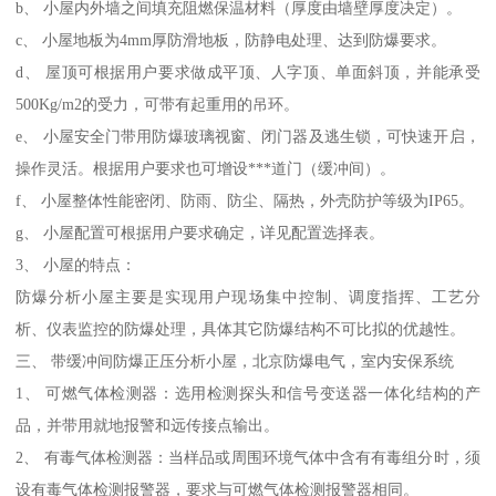
b、 小屋内外墙之间填充阻燃保温材料（厚度由墙壁厚度决定）。
c、 小屋地板为4mm厚防滑地板，防静电处理、达到防爆要求。
d、 屋顶可根据用户要求做成平顶、人字顶、单面斜顶，并能承受
500Kg/m2的受力，可带有起重用的吊环。
e、 小屋安全门带用防爆玻璃视窗、闭门器及逃生锁，可快速开启，
操作灵活。根据用户要求也可增设***道门（缓冲间）。
f、 小屋整体性能密闭、防雨、防尘、隔热，外壳防护等级为IP65。
g、 小屋配置可根据用户要求确定，详见配置选择表。
3、 小屋的特点：
防爆分析小屋主要是实现用户现场集中控制、调度指挥、工艺分
析、仪表监控的防爆处理，具体其它防爆结构不可比拟的优越性。
三、 带缓冲间防爆正压分析小屋，北京防爆电气，室内安保系统
1、 可燃气体检测器：选用检测探头和信号变送器一体化结构的产
品，并带用就地报警和远传接点输出。
2、 有毒气体检测器：当样品或周围环境气体中含有有毒组分时，须
设有毒气体检测报警器，要求与可燃气体检测报警器相同。