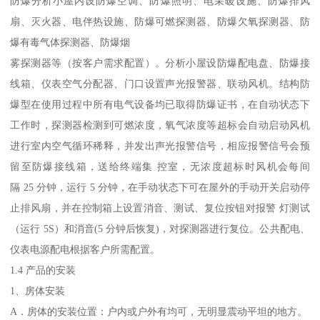
防爆分析小屋内设防爆空调、防爆照明、电采暖设施、防爆排风
扇、灭火器、电伴热设施、防爆可燃探测器、防爆欠氧探测器、防
爆有毒气体探测器、防爆烟
雾探测器等（按客户需求配置）。分析小屋设防爆配电盘、防爆接
线箱、仪表空气分配器、门口设置声光报警器、联动风机。结构防
爆型在使用过程中所有电气设备均已取得防爆证书，在自动状态下
工作时，探测器检测到可燃浓度，氧气浓度等超标会自动启动风机
进行室内空气循环稀释，并发出声光报警信号，相应报警信号会预
留至防爆接线箱，送给终端集 控室，无浓度超标时风机会每间
隔 25 分钟，运行 5 分钟，在手动状态下可在屋外的手动开关启动停
止排风扇，并在控制箱上设置消音、测试、复位按钮对报警 灯测试
（运行 5S）和消音(5 分钟后恢复)，对探测器进行复位。公共配电、
仪表电源配电根据客户所需配置。
1.4 产品的安装
1、房体安装
A．房体的安装位置：户内或户外有均可，无明显震动平坦的地方。