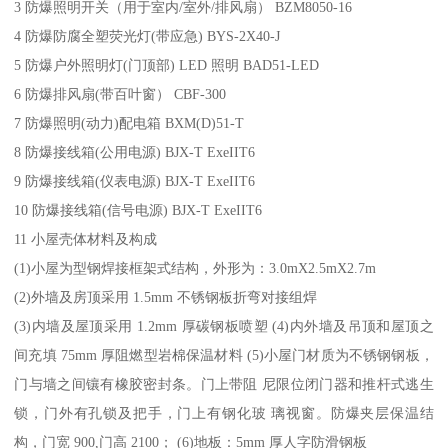
3 防爆照明开关（用于室内/室外/排风扇） BZM8050-16
4 防爆防腐全塑荧光灯(带应急) BYS-2X40-J
5 防爆户外照明灯(门顶部) LED 照明 BAD51-LED
6 防爆排风扇(带百叶窗） CBF-300
7 防爆照明(动力)配电箱 BXM(D)51-T
8 防爆接线箱(公用电源) BJX-T ExeIIT6
9 防爆接线箱(仪表电源) BJX-T ExeIIT6
10 防爆接线箱(信号电源) BJX-T ExeIIT6
11 小屋壳体材料及构成
(1)小屋为型钢焊接框架式结构，外形为：3.0mX2.5mX2.7m
(2)外墙及房顶采用 1.5mm 不锈钢板折弯对接组焊
(3)内墙及屋顶采用 1.2mm 厚碳钢板喷塑 (4)内外墙及吊顶和屋顶之
间充填 75mm 厚阻燃型岩棉保温材料 (5)小屋门材质为不锈钢钢板，
门与墙之间镶有橡胶密封条。门上带阻 尼限位闭门器和推杆式逃生
锁，门外有孔锁及把手，门上有钢化玻 璃视窗。防爆夹层保温结
构，门宽 900,门高 2100； (6)地板：5mm 厚人字防滑钢板