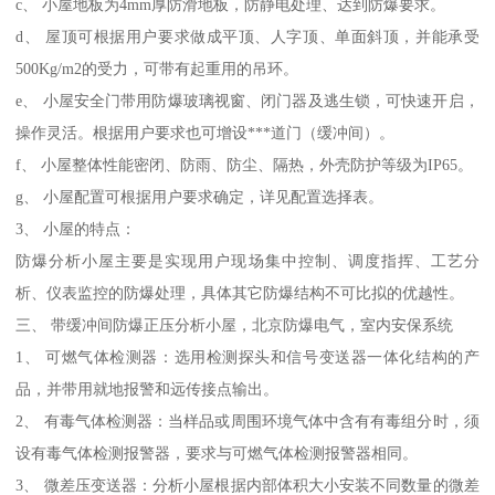
c、 小屋地板为4mm厚防滑地板，防静电处理、达到防爆要求。
d、 屋顶可根据用户要求做成平顶、人字顶、单面斜顶，并能承受
500Kg/m2的受力，可带有起重用的吊环。
e、 小屋安全门带用防爆玻璃视窗、闭门器及逃生锁，可快速开启，
操作灵活。根据用户要求也可增设***道门（缓冲间）。
f、 小屋整体性能密闭、防雨、防尘、隔热，外壳防护等级为IP65。
g、 小屋配置可根据用户要求确定，详见配置选择表。
3、 小屋的特点：
防爆分析小屋主要是实现用户现场集中控制、调度指挥、工艺分
析、仪表监控的防爆处理，具体其它防爆结构不可比拟的优越性。
三、 带缓冲间防爆正压分析小屋，北京防爆电气，室内安保系统
1、 可燃气体检测器：选用检测探头和信号变送器一体化结构的产
品，并带用就地报警和远传接点输出。
2、 有毒气体检测器：当样品或周围环境气体中含有有毒组分时，须
设有毒气体检测报警器，要求与可燃气体检测报警器相同。
3、 微差压变送器：分析小屋根据内部体积大小安装不同数量的微差