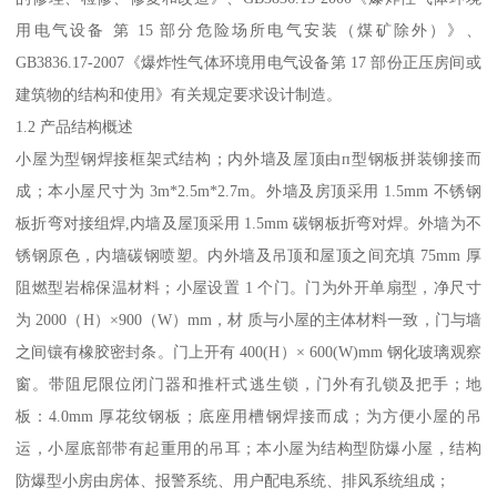
用电气设备 第 15 部分危险场所电气安装（煤矿除外）》、
GB3836.17-2007《爆炸性气体环境用电气设备第 17 部份正压房间或
建筑物的结构和使用》有关规定要求设计制造。
1.2 产品结构概述
小屋为型钢焊接框架式结构；内外墙及屋顶由п型钢板拼装铆接而
成；本小屋尺寸为 3m*2.5m*2.7m。外墙及房顶采用 1.5mm 不锈钢
板折弯对接组焊,内墙及屋顶采用 1.5mm 碳钢板折弯对焊。外墙为不
锈钢原色，内墙碳钢喷塑。内外墙及吊顶和屋顶之间充填 75mm 厚
阻燃型岩棉保温材料；小屋设置 1 个门。门为外开单扇型，净尺寸
为 2000（H）×900（W）mm，材 质与小屋的主体材料一致，门与墙
之间镶有橡胶密封条。门上开有 400(H）× 600(W)mm 钢化玻璃观察
窗。带阻尼限位闭门器和推杆式逃生锁，门外有孔锁及把手；地
板：4.0mm 厚花纹钢板；底座用槽钢焊接而成；为方便小屋的吊
运，小屋底部带有起重用的吊耳；本小屋为结构型防爆小屋，结构
防爆型小房由房体、报警系统、用户配电系统、排风系统组成；