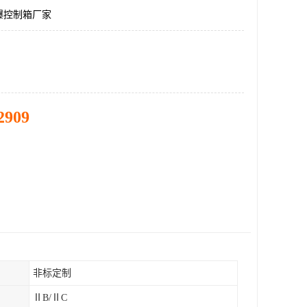
爆控制箱厂家
2909
非标定制
ⅡB/ⅡC