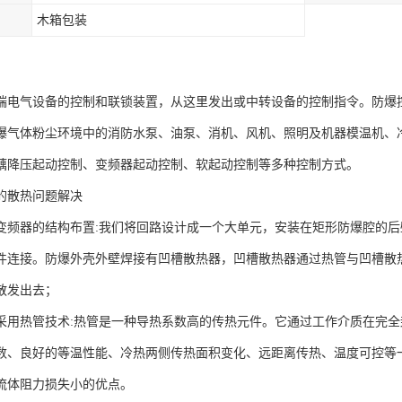
木箱包装
：
端电气设备的控制和联锁装置，从这里发出或中转设备的控制指令。防爆
爆气体粉尘环境中的消防水泵、油泵、消机、风机、照明及机器模温机、
藕降压起动控制、变频器起动控制、软起动控制等多种控制方式。
的散热问题解决
变频器的结构布置:我们将回路设计成一个大单元，安装在矩形防爆腔的后
件连接。防爆外壳外壁焊接有凹槽散热器，凹槽散热器通过热管与凹槽散
散发出去；
采用热管技术:热管是一种导热系数高的传热元件。它通过工作介质在完
数、良好的等温性能、冷热两侧传热面积变化、远距离传热、温度可控等
流体阻力损失小的优点。