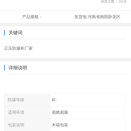
浏览次数：
241
次
产品规格：
发货地:
河南省南阳卧龙区
关键词
正压防爆柜厂家
详细说明
防爆等级
ⅡC
适用环境
易燃易爆
包装说明
木箱包装