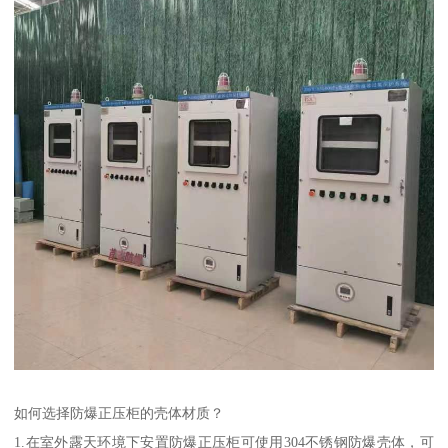
如何选择防爆正压柜的壳体材质？
1.在室外露天环境下安置防爆正压柜可使用304不锈钢防爆壳体，可