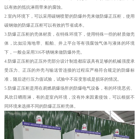
以有效的抵抗淋雨带来的腐蚀。
2.室内环境下，可以采用碳钢喷塑的防爆外壳来做防爆正压柜，使用
碳钢做的防爆正压柜可以有效的节省成本。
3.防爆正压柜的壳体材质，在特殊环境下，使用特殊一些的材质做壳
体，比如沿海地带、船舶、井上平台等有强腐蚀气体与液体的环境
下，一般会采用316不锈钢来做防爆外壳。
4.防爆正压柜的正压外壳部分设计制造都应该具有足够的机械强度承
受压力、正压的外壳与输送管连接的过程应严格符合规定的防爆标
准，随后进行压力值试验，试验中不应变形或是损坏的情况。
5.防爆正压柜是用在易燃易爆场所的防爆电气设备，有的环境恶劣、
风吹日晒雨淋，有的是室内环境，没有外来因素侵蚀，可以根据不
同环境来选择不同的防爆正压柜壳体。