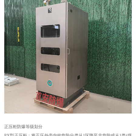
正压柜防爆等级划分
PX型正压柜：将正压外壳内的危险分类从1区降至非危险或从1类(煤