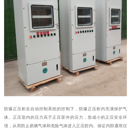
防爆正压柜在自动控制系统的控制下，防爆正压柜内充满保护气
体。正压室内的压力高于正压室外的压力，形成小的正压安全环
境，从而防止易燃气体和危险气体进入正压腔内。保证内部通用仪