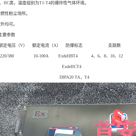
IB、IIC类，温度组别为T1-T4的爆炸性气体环境。
可燃性粉尘场所。
户外均可。
主要参数
 额定电压（V） 额定电流（A） 防爆标志 支路
0/380 10-100A ExdeIIBT4 4、6、8、10、12 I
xdeIICT4
PA20 TA，T4