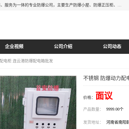
南阳首安防爆电气有限公司是一家集开发、生产、销售、安装、服务为一体的专业防爆公司，主要生产防爆小屋、防爆正压柜、防爆空调、防爆控制箱、防爆配电箱（柜），防爆正压系列，防爆灯具，防爆风机，防爆管件，粉尘防爆，防腐防尘防水等百余系列上千种防爆产品。
企业视频
公司介绍
公司动态
力配电柜 连云港防爆配电箱批发
不锈钢 防爆动力配
面议
价格：
产品数量：
9999.00个
发货地址：
河南省南阳