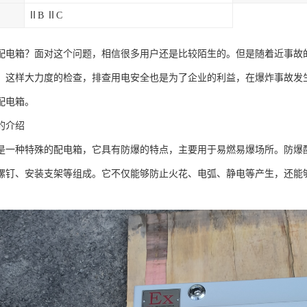
ⅡB ⅡC
配电箱？面对这个问题，相信很多用户还是比较陌生的。但是随着近事故
，这样大力度的检查，排查用电安全也是为了企业的利益，在爆炸事故发
配电箱。
的介绍
是一种特殊的配电箱，它具有防爆的特点，主要用于易燃易爆场所。防爆
螺钉、安装支架等组成。它不仅能够防止火花、电弧、静电等产生，还能
。