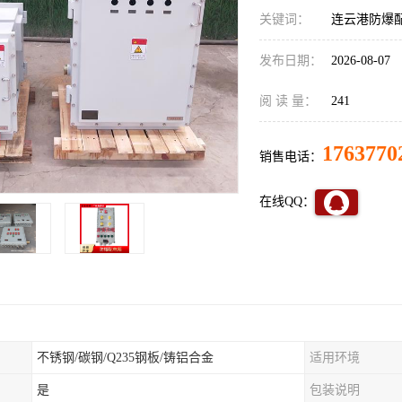
关键词：
连云港防爆
发布日期：
2026-08-07
阅 读 量：
241
1763770
销售电话：
在线QQ：
不锈钢/碳钢/Q235钢板/铸铝合金
适用环境
是
包装说明