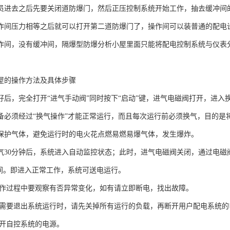
员进去之后先要关闭道防爆门，然后正压控制系统开始工作，抽去缓冲间
作间压力相等之后就可以打开第二道防爆门了，操作间可以装普通的配电
作间，没有缓冲间，隔爆型防爆分析小屋里面只能将配电控制系统与仪表
屋的操作方法及具体步骤
好后，完全打开“进气手动阀”同时按下“启动”键，进气电磁阀打开，进入
备必须经过“换气操作”才能正常运行，而且每次运行前必须换气，目的是
保护气体，避免运行时的电火花点燃易燃易爆气体，发生爆炸。
气30分钟后，系统进入自动监控状态；此时，进气电磁阀关闭，通过电磁
Pa之间。即进入正常工作，系统可送电运行。
作过程中要观察有否异常变化，如有请立即断电，找出故障。
需要退出系统运行时，请先关掉所有运行的负载，再断开用户配电系统的
开自控系统的电源。