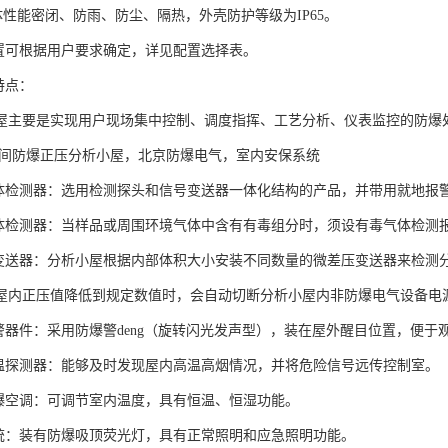
体性能密闭、防雨、防尘、隔热，外壳防护等级为IP65。
配置可根据用户要求确定，详见配置选择表。
特点：
屋主要是实现用户现场集中控制、调度指挥、工艺分析、仪表监控的防爆
冲间防爆正压分析小屋，北京防爆电气，室内安保系统
气体检测器：选用检测探头和信号变送器一体化结构的产品，并带用就地报
气体检测器：当样品或周围环境气体中含有有毒组分时，须设有毒气体检测
压变送器：分析小屋根据内部体积大小安装不同数量的微差压变送器来检测
屋内正压值降低到规定数值时，会自动切断分析小屋内非防爆电气设备电源
报警器件：采用防爆警deng（旋转闪光发声型），装在屋外醒目位置，便于
感温探测器：能够及时发现屋内高温高烟情况，并将危险信号远传控制室。
防爆空调：可调节室内温度，具有恒温、恒湿功能。
系统：装有防爆吸顶荧光灯，具有正常照明和应急照明功能。