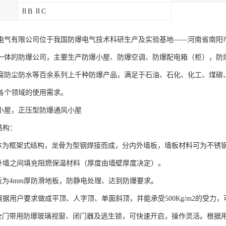
ⅡB ⅡC
电气有限公司位于我国防爆电气技术科研生产及实验基地——河南省南阳
一体的防爆公司，主要生产防爆小屋、防爆空调、防爆配电箱（柜），防
腐防尘防水等百余系列上千种防爆产品，满足于石油、石化、化工、煤碳
各个领域的使用需求。
小屋，正压型防爆通风小屋
结构：
主体为框架式结构，龙骨为型钢焊接而成，分内外墙板，墙板材料可为不锈
内外墙之间填充阻燃保温材料（厚度由墙壁厚度决定）。
地板为4mm厚防滑地板，防静电处理、达到防爆要求。
可根据用户要求做成平顶、人字顶、单面斜顶，并能承受500Kg/m2的受力
安全门带用防爆玻璃视窗、闭门器及逃生锁，可快速开启，操作灵活。根据用