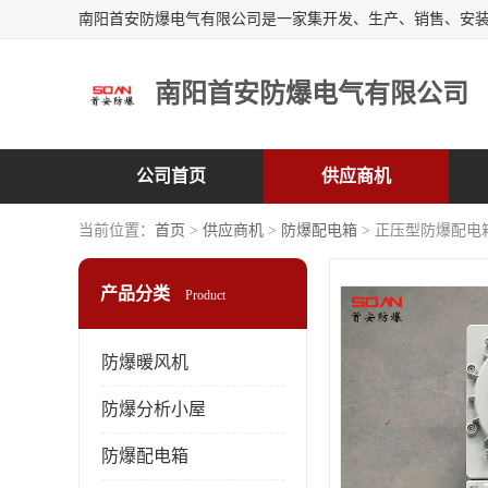
南阳首安防爆电气有限公司
公司首页
供应商机
当前位置：
首页
>
供应商机
>
防爆配电箱
> 正压型防爆配电
产品分类
Product
防爆暖风机
防爆分析小屋
防爆配电箱