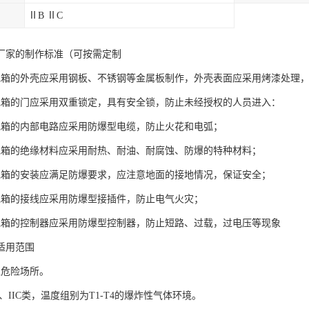
ⅡB ⅡC
厂家的制作标准（可按需定制
电箱的外壳应采用钢板、不锈钢等金属板制作，外壳表面应采用烤漆处理
电箱的门应采用双重锁定，具有安全锁，防止未经授权的人员进入：
电箱的内部电路应采用防爆型电缆，防止火花和电弧；
电箱的绝缘材料应采用耐热、耐油、耐腐蚀、防爆的特种材料；
电箱的安装应满足防爆要求，应注意地面的接地情况，保证安全；
电箱的接线应采用防爆型接插件，防止电气火灾；
电箱的控制器应采用防爆型控制器，防止短路、过载，过电压等现象
适用范围
区危险场所。
IB、IIC类，温度组别为T1-T4的爆炸性气体环境。