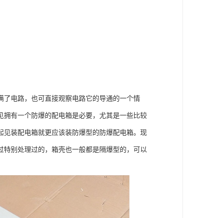
满了电路，也可直接观察电路它的导通的一个情
见拥有一个防爆的配电箱是必要，尤其是一些比较
起见装配电箱就更应该装防爆型的防爆配电箱。现
过特别处理过的，箱壳也一般都是隔爆型的，可以