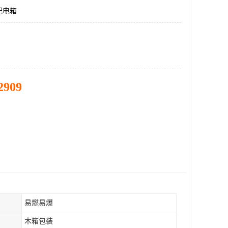
配电箱
2909
易燃易爆
木箱包装