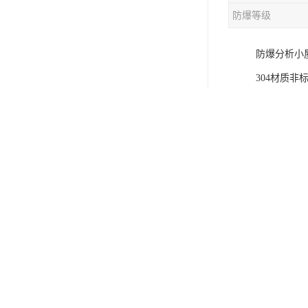
防爆等级
防爆分析小
304材质非
一、概述分
工企业中得
艺 装置中
防爆分析小
分析房/分
前级减压站
有防爆配电
气，保持室
出报警，以