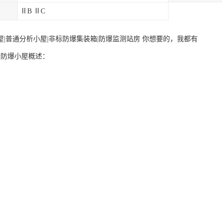
ⅡB ⅡC
屋|普通分析小屋|非标防爆集装箱|防爆监测站房 你想要的，我都有
标防爆小屋概述：
析小屋是八十年代中期国际上开始流行的一项新技术。它集工业在线仪表
到广泛应用。现场分析室的规范化、化设计使表的现场安装、维护更加方
得到了越来越多的应用。
屋基本结构
析小屋采用内外钢结构，将分析仪表、控制单元组装在小屋内，样品预处
就近安装在工艺管线旁。小屋内安装有防爆空调，防爆电热汀或蒸汽供暖
箱、防爆接线箱。照明系统采用防爆荧光灯并带防爆应急荧光灯。小屋内
内空气新鲜。小屋内还配备有报警连锁盘（含气体传感器及控制器）及报
保护人身安全。