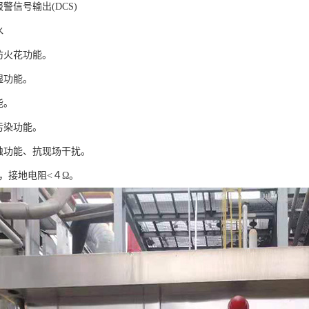
报警信号输出(DCS)
水
防火花功能。
湿功能。
能。
污染功能。
腐蚀功能、抗现场干扰。
地，接地电阻<４Ω。