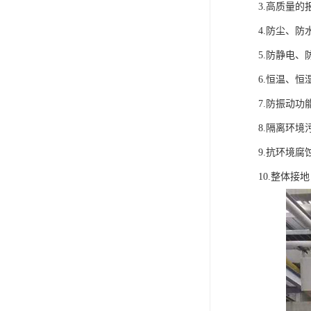
3.高质量的
4.防尘、防
5.防静电、
6.恒温、恒
7.防振动功
8.隔离环境
9.抗环境
10.整体接