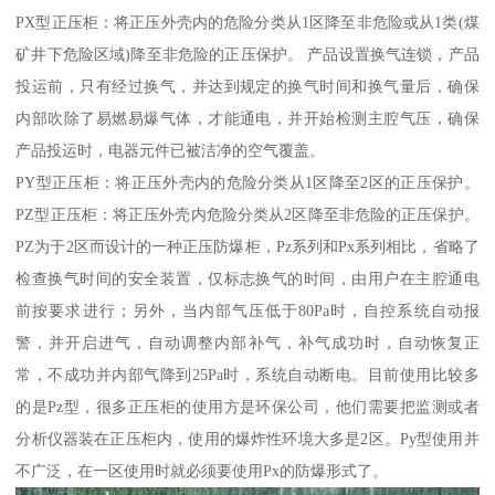
PX型正压柜：将正压外壳内的危险分类从1区降至非危险或从1类(煤
矿井下危险区域)降至非危险的正压保护。 产品设置换气连锁，产品
投运前，只有经过换气，并达到规定的换气时间和换气量后，确保
内部吹除了易燃易爆气体，才能通电，并开始检测主腔气压，确保
产品投运时，电器元件已被洁净的空气覆盖。
PY型正压柜：将正压外壳内的危险分类从1区降至2区的正压保护。
PZ型正压柜：将正压外壳内危险分类从2区降至非危险的正压保护。
PZ为于2区而设计的一种正压防爆柜，Pz系列和Px系列相比，省略了
检查换气时间的安全装置，仅标志换气的时间，由用户在主腔通电
前按要求进行；另外，当内部气压低于80Pa时，自控系统自动报
警，并开启进气，自动调整内部补气，补气成功时，自动恢复正
常，不成功并内部气降到25Pa时，系统自动断电。目前使用比较多
的是Pz型，很多正压柜的使用方是环保公司，他们需要把监测或者
分析仪器装在正压柜内，使用的爆炸性环境大多是2区。Py型使用并
不广泛，在一区使用时就必须要使用Px的防爆形式了。