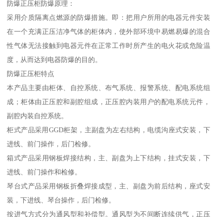
防爆正压柜防爆原理：
采用介质隔离点燃源的防爆措施。即：把用户所用的电器元件安装
在一个充满正压洁净气体的柜体内，使外部环境中易燃易爆的混合
性气体无法接触到电器元件在正常工作时所产生的电火花或危险温
度，从而达到电器防爆的目的。
防爆正压柜特点
本产品主要由柜体、自控系统、布气系统、报警系统、配电系统组
成；柜体由正压腔和副腔组成，正压腔内装用户的配电系统元件，
副腔内装自控系统。
柜式产品采用GGD柜架，主副盘为左右结构，电缆沟座式安装，下
进线、前门操作，后门检修。
箱式产品采用钢板焊接结构，主、副盘为上下结构，挂式安装，下
进线、前门操作和检修。
琴台式产品采用钢板折叠焊接成型，主、副盘为前后结构，座式安
装，下进线、琴台操作，后门检修。
按进气方式分为通风型和补偿型。通风型为不间断连续供气，正压