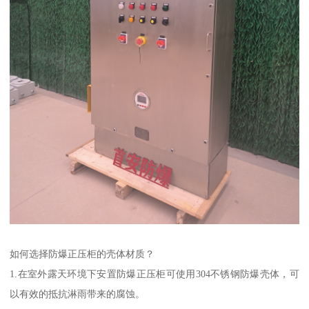
如何选择防爆正压柜的壳体材质？
1.在室外露天环境下安置防爆正压柜可使用304不锈钢防爆壳体，可
以有效的抵抗淋雨带来的腐蚀。