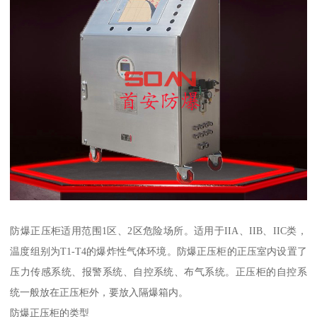
防爆正压柜适用范围1区、2区危险场所。适用于IIA、IIB、IIC类，
温度组别为T1-T4的爆炸性气体环境。防爆正压柜的正压室内设置了
压力传感系统、报警系统、自控系统、布气系统。正压柜的自控系
统一般放在正压柜外，要放入隔爆箱内。
防爆正压柜的类型