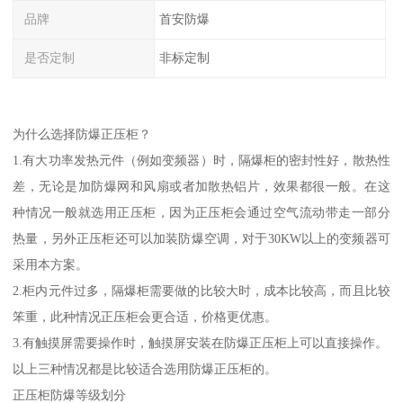
品牌
首安防爆
是否定制
非标定制
为什么选择防爆正压柜？
1.有大功率发热元件（例如变频器）时，隔爆柜的密封性好，散热性
差，无论是加防爆网和风扇或者加散热铝片，效果都很一般。在这
种情况一般就选用正压柜，因为正压柜会通过空气流动带走一部分
热量，另外正压柜还可以加装防爆空调，对于30KW以上的变频器可
采用本方案。
2.柜内元件过多，隔爆柜需要做的比较大时，成本比较高，而且比较
笨重，此种情况正压柜会更合适，价格更优惠。
3.有触摸屏需要操作时，触摸屏安装在防爆正压柜上可以直接操作。
以上三种情况都是比较适合选用防爆正压柜的。
正压柜防爆等级划分