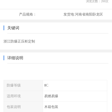
浏览次数：
260
次
产品规格：
发货地:
河南省南阳卧龙区
关键词
浙江防爆正压柜定制
详细说明
防爆等级
ⅡC
适用环境
易燃易爆
包装说明
木箱包装