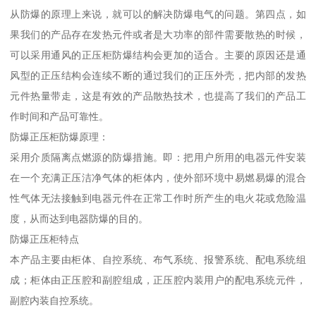
从防爆的原理上来说，就可以的解决防爆电气的问题。第四点，如
果我们的产品存在发热元件或者是大功率的部件需要散热的时候，
可以采用通风的正压柜防爆结构会更加的适合。主要的原因还是通
风型的正压结构会连续不断的通过我们的正压外壳，把内部的发热
元件热量带走，这是有效的产品散热技术，也提高了我们的产品工
作时间和产品可靠性。
防爆正压柜防爆原理：
采用介质隔离点燃源的防爆措施。即：把用户所用的电器元件安装
在一个充满正压洁净气体的柜体内，使外部环境中易燃易爆的混合
性气体无法接触到电器元件在正常工作时所产生的电火花或危险温
度，从而达到电器防爆的目的。
防爆正压柜特点
本产品主要由柜体、自控系统、布气系统、报警系统、配电系统组
成；柜体由正压腔和副腔组成，正压腔内装用户的配电系统元件，
副腔内装自控系统。