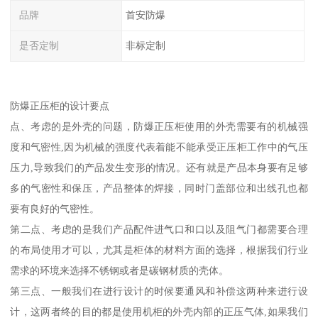
品牌
首安防爆
是否定制
非标定制
防爆正压柜的设计要点
点、考虑的是外壳的问题，防爆正压柜使用的外壳需要有的机械强
度和气密性,因为机械的强度代表着能不能承受正压柜工作中的气压
压力,导致我们的产品发生变形的情况。还有就是产品本身要有足够
多的气密性和保压，产品整体的焊接，同时门盖部位和出线孔也都
要有良好的气密性。
第二点、考虑的是我们产品配件进气口和口以及阻气门都需要合理
的布局使用才可以，尤其是柜体的材料方面的选择，根据我们行业
需求的环境来选择不锈钢或者是碳钢材质的壳体。
第三点、一般我们在进行设计的时候要通风和补偿这两种来进行设
计，这两者终的目的都是使用机柜的外壳内部的正压气体,如果我们