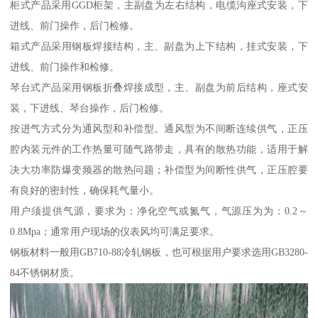
柜式产品采用GGD柜架，主副盘为左右结构，电缆沟座式安装，下
进线、前门操作，后门检修。
箱式产品采用钢板焊接结构，主、副盘为上下结构，挂式安装，下
进线、前门操作和检修。
琴台式产品采用钢板折叠焊接成型，主、副盘为前后结构，座式安
装，下进线、琴台操作，后门检修。
按进气方式分为通风型和补偿型。通风型为不间断连续供气，正压
腔内装元件的工作热量可随气路带走，具有的散热功能，适用于解
决大功率防爆变频器的散热问题；补偿型为间断性供气，正压腔要
有良好的密封性，确保耗气量小。
用户须提供气源，要求为：净化空气或氮气，气源压为为：0.2～
0.8Mpa；通常用户现场的仪表风均可满足要求。
钢板材料一般用GB710-88冷轧钢板，也可根据用户要求选用GB3280-
84不锈钢材质。