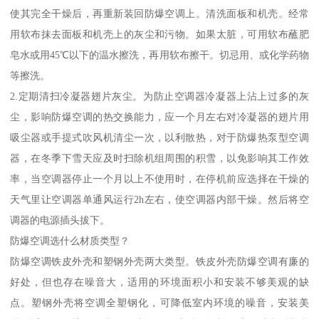
使其完全干燥后，再重新装回防爆空调上。清洗面板和机壳。经常
用软布抹去面板和机壳上的灰尘和污物。如果太脏，可用软布蘸肥
皂水或用45℃以下的温水擦洗，再用软布擦干。切忌用、或化学药物
等擦洗。
2.定期清扫冷凝器翅片灰尘。为防止空调器冷凝器上沾上过多的灰
尘，影响防爆空调的热交换能力，应一个月左右对冷凝器的翅片用
吸尘器或手提式吹风机清尘一次，以利散热，对于防爆热泵型空调
器，在冬季下雪天应及时扫除机组周围的积雪，以免影响其工作效
率，当空调器停止一个月以上不使用时，在停机前应选择在干燥的
天气里让空调器单通风运行2h左右，使空调器内部干燥。然后将空
调器的电源插头拔下。
防爆空调选什么材质类型？
防爆空调铁皮外壳和塑钢外壳两大类型。铁皮外壳防爆空调有廉的
好处，但也存在噪音大，适用的环境面积小和安装不够美观的缺
点。塑钢外壳将空调全塑钢化，可降低室内环境的噪音，安装美