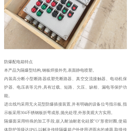
防爆配电箱特点
本产品为隔爆型结构,钢板焊接外壳,表面静电喷塑。
内装高分断小型断路器或塑壳断路器、真空交流接触器、电动机保
护器、电压表等元件,具有过载、短路、欠压、缺相、漏电等保护功
能。
进出线均采用无火花型防爆插接装置,并有明确的设备位号指示板,指
示板采用304不锈钢板折弯成形,抛光处理,外形美观大方实用。
隔爆面采用特殊的加工手段,嵌入耐油耐老化硅胶"O"形密封圈,使箱
体防护等级达IP65,以解决传统隔爆箱户外使用进雨水的难题,取缔传