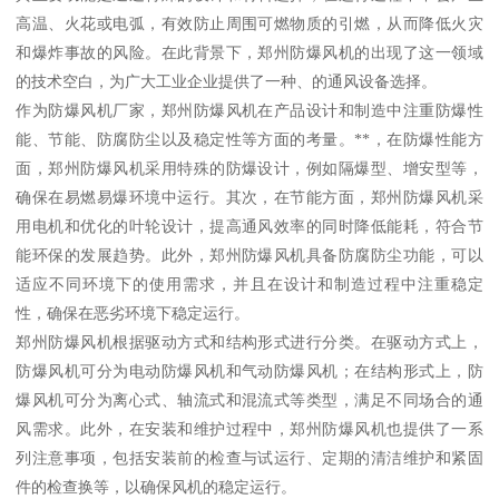
高温、火花或电弧，有效防止周围可燃物质的引燃，从而降低火灾
和爆炸事故的风险。在此背景下，郑州防爆风机的出现了这一领域
的技术空白，为广大工业企业提供了一种、的通风设备选择。
作为防爆风机厂家，郑州防爆风机在产品设计和制造中注重防爆性
能、节能、防腐防尘以及稳定性等方面的考量。**，在防爆性能方
面，郑州防爆风机采用特殊的防爆设计，例如隔爆型、增安型等，
确保在易燃易爆环境中运行。其次，在节能方面，郑州防爆风机采
用电机和优化的叶轮设计，提高通风效率的同时降低能耗，符合节
能环保的发展趋势。此外，郑州防爆风机具备防腐防尘功能，可以
适应不同环境下的使用需求，并且在设计和制造过程中注重稳定
性，确保在恶劣环境下稳定运行。
郑州防爆风机根据驱动方式和结构形式进行分类。在驱动方式上，
防爆风机可分为电动防爆风机和气动防爆风机；在结构形式上，防
爆风机可分为离心式、轴流式和混流式等类型，满足不同场合的通
风需求。此外，在安装和维护过程中，郑州防爆风机也提供了一系
列注意事项，包括安装前的检查与试运行、定期的清洁维护和紧固
件的检查换等，以确保风机的稳定运行。